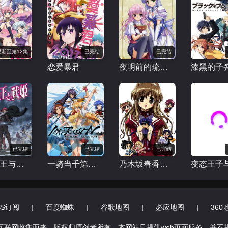
更新至第12集
已完结
已完结
恋爱暴君
夜明前的琉璃色
漆黑的子
已完结
已完结
已完结
魔弹之王与战姬
一骑当千第四季
乃木坂春香的秘密
SS订阅
|
百度蜘蛛
|
谷歌地图
|
必应地图
|
360
互联网收集而来，版权归原创者所有，本网站只提供web页面服务，并不