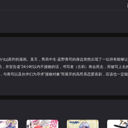
がね)原作的漫画。某天，男高中生·蓝野青司的身边突然出现了一位持有能够
古莉，并宣告道“24小时以内不接吻的话，书写者（古莉）将会死去，而被写上去
，与青司以及伙伴们为寻求“接吻对象”而展开的高昂系恋爱喜剧，应该也一定