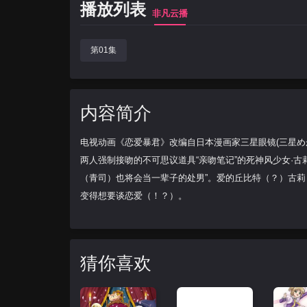
播放列表
非凡云播
第01集
内容简介
电视动画《恋爱暴君》改编自日本漫画家三星眼镜(三星め
两人强制接吻的不可思议道具“亲吻笔记”的死神风少女·
（青司）也将会当一辈子的处男”。爱的丘比特（？）古莉
变得想要谈恋爱（！？）。
猜你喜欢