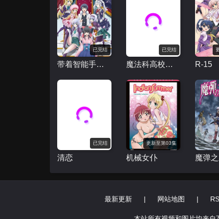
已完结
已完结
带着智能手机闯荡异世界
魔法科高校的劣等生 来访者篇
R-15
已完结
更新至第03集
清恋
机械女仆
最新更新
|
网站地图
|
R
本站所有视频和图片均来自