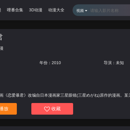
漫
哩番合集
3D动漫
动漫大全
R级电影
影视大全
热播剧
视频
君
漫
年份：
2010
导演：未知
画《恋爱暴君》改编自日本漫画家三星眼镜(三星めがね)原作的漫画。某
了一位持有能够让任意两人强制接吻的不可思议道具“亲吻笔记”的死神风少
播放
收藏