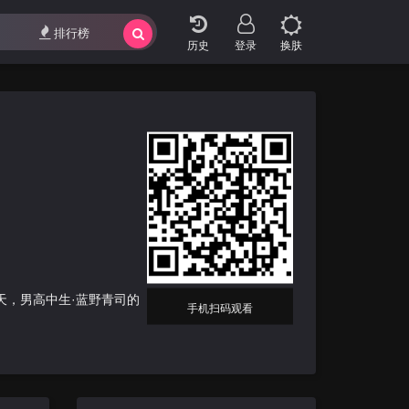
影视专题
最近更新
排行榜
排行榜
登录
换肤
天，男高中生·蓝野青司的
手机扫码观看
女·古莉，并宣告道“24