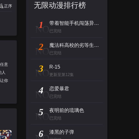
无限动漫排行榜
正序
1
带着智能手机闯荡异世界
NO
已完结
2
魔法科高校的劣等生 来访者篇
NO
已完结
让任意
3
R-15
NO
的人
更新至第12集
能让你
4
恋爱暴君
NO
已完结
5
夜明前的琉璃色
NO
已完结
6
漆黑的子弹
NO