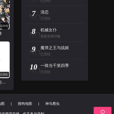
已完结
7
清恋
NO
已完结
已完结
8
机械女仆
NO
弹
更新至第03集
9
魔弹之王与战姬
NO
已完结
10
一骑当千第四季
NO
已完结
已完结
变态王子与不笑猫
地图
|
搜狗地图
|
神马爬虫
提供资源存储，也不参与录制