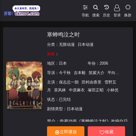
导航
搜索
登录
换肤
寒蝉鸣泣之时
分类：
无限动漫
日本动漫
别名
：
地区：
日本
年份：
2006
导演：
今千秋
吉本毅
筑紫大介
平向智子
浅见
主演：
保志总一朗
田村由香里
雪野五
月
茶风林
中原麻衣
塚田正昭
小林优
状态：已完结
剧情类型：日本动漫
简介：电视动画《寒蝉鸣泣之时》改编自日
本同人社团07th Expansion所制作的同名同
立即播放
收藏