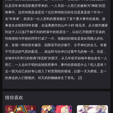
以及历年来绵流祭奠所带来的，一人失踪一人死亡的被称为“神隐”的恐
怖事件。这些传闻是虚是实？过往单纯快乐的生活是真是假？作为一
名“外来者”，前原圭一出人意料的逐渐接近了某个重大事件的真相。故
事发生在昭和58年初夏，在远离都市的山中小村·雏见泽。从大都市搬家
到这个人口连2千都不到的村落中的前原圭一，以自己开朗擅于言谈的
性格很快与学校的同学打成了一片。他最好的朋友是喜欢照顾人的礼
奈、首领一样的班长魅音、陷阱高手的沙都子、古手神社的女儿、有着
不可思议的气质的梨花……就这样与伙伴们过着平凡的每一天。但是，
在毎年6月举行的祭典“绵流祭”的那天，从几年前开始毎年都会发生一人
死亡，一人去向不明的连续怪死事件，事件的真相是什么？犯人是谁？
圭一因为自己的好奇心踏入了村里黑暗的领域，以那一天为界线，圭一
的身边的人们慢慢的、却又的的确确发生了变化。 [2]
猜你喜欢