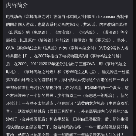
内容简介
第24集
第25集
第26集
电视动画《寒蝉鸣泣之时》改编自日本同人社团07th Expansion所制作
的同名同人游戏，也是该系列动画的第1期，共26话。内容改编自原作
《出题篇》的《鬼隐篇》、《绵流篇》、《祟杀篇》、《暇溃篇》等全
部4篇，以及原作《解答篇》的前2篇《目明篇》和《罪灭篇》。另外，
OVA《寒蝉鸣泣之时 猫杀篇》作为《寒蝉鸣泣之时》DVD全9卷购入者
特典面市 [1] 。在2007年推出了电视动画第2期《寒蝉鸣泣之时解》
后，在2009、2011和2013年还分别推出了三部OVA，即《寒蝉鸣泣之
时礼》、《寒蝉鸣泣之时煌》和《寒蝉鸣泣之时·拡》。雏见泽是一处坐
落在群山环绕之间的僻静村庄，淳朴的民风使得这个古老的村庄一直以
来都保留着祖先时代的祭祀习俗，称为绵流。昭和58年的一个夏天，这
个村庄迎来了一个新的居民：少年前原圭一（保志总一朗配音）。新的
环境让圭一有些不太能适应，但在结识了温柔的龙宫礼奈（中原麻衣配
音），活泼的园崎魅音（雪野五月配音），外表孱弱却内心坚强的北条
沙都子（金井美香配音）和古手梨花（田村由里香配音）后，新的生活
很快便如火如荼的展开了。随着时间的推移，一年一度的绵流祭奠即将
开始，然而在此热闹之际，圭一却听闻了一些雏见泽不为人知的过去，